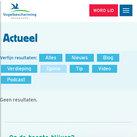
WORD LID
Men
Actueel
Alles
Nieuws
Blog
Verfijn resultaten:
Verdieping
Opinie
Tip
Video
Podcast
Geen resultaten.