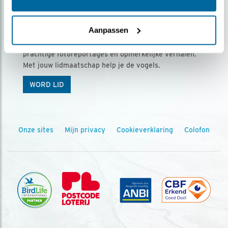
Ontvang 5 x Vogels voor € 36,00 per jaar
Aanpassen
Vogels is het tijdschrift voor onze leden, met
prachtige fotoreportages en opmerkelijke verhalen.
Met jouw lidmaatschap help je de vogels.
WORD LID
Onze sites
Mijn privacy
Cookieverklaring
Colofon