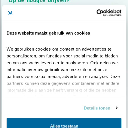
Op de hoogte blijven?
Meld je aan en ontvang nieuws, inspiratie, acties en tips
over vogels en activiteiten van Vogelbescherming.
AANMELDEN VOGELNIEUWS
Deze website maakt gebruik van cookies
Volg ons via social media
We gebruiken cookies om content en advertenties te 
personaliseren, om functies voor social media te bieden 
en om ons websiteverkeer te analyseren. Ook delen we 
informatie over uw gebruik van onze site met onze 
partners voor social media, adverteren en analyse. Deze 
partners kunnen deze gegevens combineren met andere 
informatie die u aan ze heeft verstrekt of die ze hebben 
verzameld op basis van uw gebruik van hun services.
Details tonen
Alles toestaan