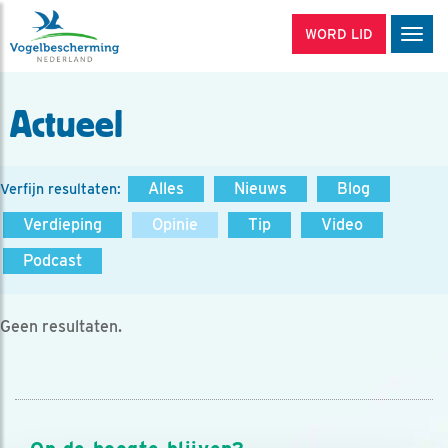
WORD LID
Men
Actueel
Alles
Nieuws
Blog
Verfijn resultaten:
Verdieping
Opinie
Tip
Video
Podcast
Geen resultaten.