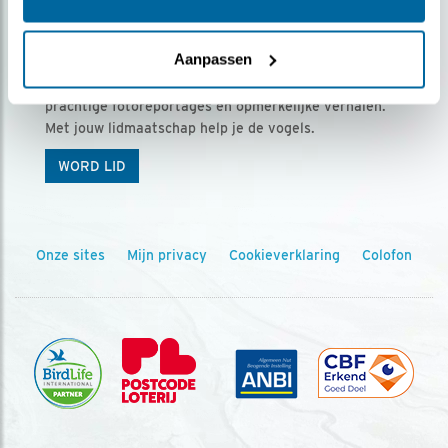
Ontvang 5 x Vogels voor € 36,00 per jaar
Aanpassen
Vogels is het tijdschrift voor onze leden, met
prachtige fotoreportages en opmerkelijke verhalen.
Met jouw lidmaatschap help je de vogels.
WORD LID
Onze sites
Mijn privacy
Cookieverklaring
Colofon