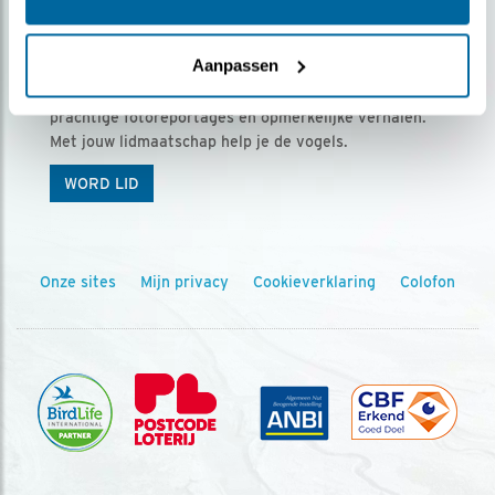
Ontvang 5 x Vogels voor € 36,00 per jaar
Aanpassen
Vogels is het tijdschrift voor onze leden, met
prachtige fotoreportages en opmerkelijke verhalen.
Met jouw lidmaatschap help je de vogels.
WORD LID
Onze sites
Mijn privacy
Cookieverklaring
Colofon