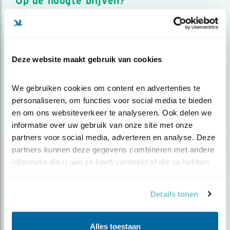
Op de hoogte blijven?
Meld je aan en ontvang nieuws, inspiratie, acties en tips
over vogels en activiteiten van Vogelbescherming.
AANMELDEN VOGELNIEUWS
Deze website maakt gebruik van cookies
Volg ons via social media
We gebruiken cookies om content en advertenties te 
personaliseren, om functies voor social media te bieden 
en om ons websiteverkeer te analyseren. Ook delen we 
informatie over uw gebruik van onze site met onze 
partners voor social media, adverteren en analyse. Deze 
partners kunnen deze gegevens combineren met andere 
informatie die u aan ze heeft verstrekt of die ze hebben 
verzameld op basis van uw gebruik van hun services.
Details tonen
Alles toestaan