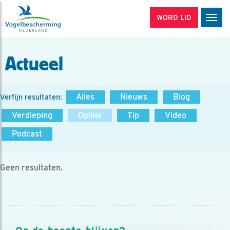
WORD LID
Men
Actueel
Alles
Nieuws
Blog
Verfijn resultaten:
Verdieping
Opinie
Tip
Video
Podcast
Geen resultaten.