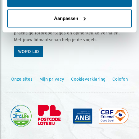
Ontvang 5 x Vogels voor € 36,00 per jaar
Aanpassen
Vogels is het tijdschrift voor onze leden, met
prachtige fotoreportages en opmerkelijke verhalen.
Met jouw lidmaatschap help je de vogels.
WORD LID
Onze sites
Mijn privacy
Cookieverklaring
Colofon