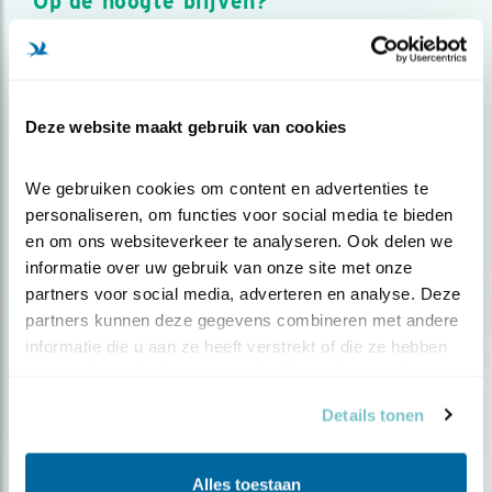
Op de hoogte blijven?
Meld je aan en ontvang nieuws, inspiratie, acties en tips
over vogels en activiteiten van Vogelbescherming.
AANMELDEN VOGELNIEUWS
Deze website maakt gebruik van cookies
Volg ons via social media
We gebruiken cookies om content en advertenties te 
personaliseren, om functies voor social media te bieden 
en om ons websiteverkeer te analyseren. Ook delen we 
informatie over uw gebruik van onze site met onze 
partners voor social media, adverteren en analyse. Deze 
partners kunnen deze gegevens combineren met andere 
informatie die u aan ze heeft verstrekt of die ze hebben 
verzameld op basis van uw gebruik van hun services.
Details tonen
Alles toestaan