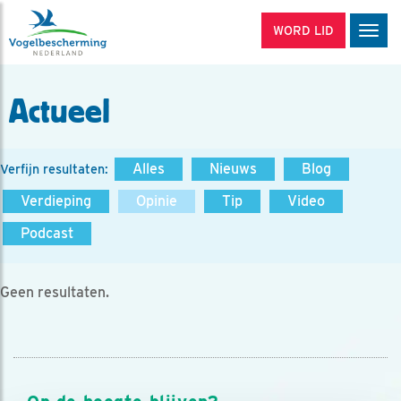
WORD LID
Men
Actueel
Alles
Nieuws
Blog
Verfijn resultaten:
Verdieping
Opinie
Tip
Video
Podcast
Geen resultaten.