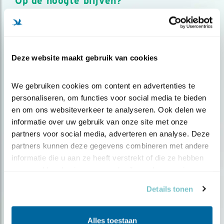
Op de hoogte blijven?
Meld je aan en ontvang nieuws, inspiratie, acties en tips
over vogels en activiteiten van Vogelbescherming.
AANMELDEN VOGELNIEUWS
Deze website maakt gebruik van cookies
Volg ons via social media
We gebruiken cookies om content en advertenties te 
personaliseren, om functies voor social media te bieden 
en om ons websiteverkeer te analyseren. Ook delen we 
informatie over uw gebruik van onze site met onze 
partners voor social media, adverteren en analyse. Deze 
partners kunnen deze gegevens combineren met andere 
informatie die u aan ze heeft verstrekt of die ze hebben 
verzameld op basis van uw gebruik van hun services.
Details tonen
Alles toestaan