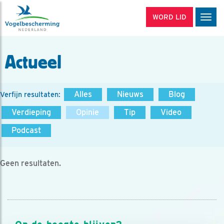
WORD LID
Men
Actueel
Alles
Nieuws
Blog
Verfijn resultaten:
Verdieping
Opinie
Tip
Video
Podcast
Geen resultaten.