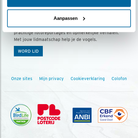
Ontvang 5 x Vogels voor € 36,00 per jaar
Aanpassen
Vogels is het tijdschrift voor onze leden, met
prachtige fotoreportages en opmerkelijke verhalen.
Met jouw lidmaatschap help je de vogels.
WORD LID
Onze sites
Mijn privacy
Cookieverklaring
Colofon