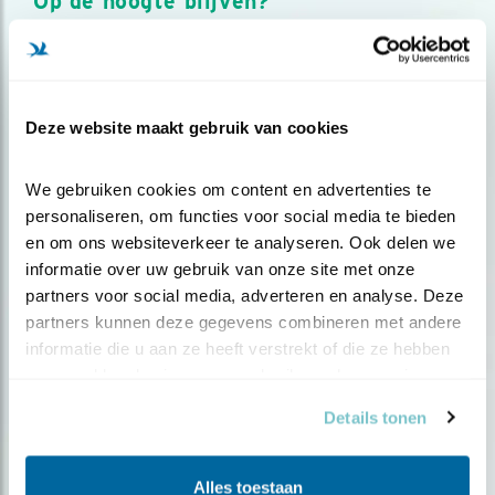
Op de hoogte blijven?
Meld je aan en ontvang nieuws, inspiratie, acties en tips
over vogels en activiteiten van Vogelbescherming.
AANMELDEN VOGELNIEUWS
Deze website maakt gebruik van cookies
Volg ons via social media
We gebruiken cookies om content en advertenties te 
personaliseren, om functies voor social media te bieden 
en om ons websiteverkeer te analyseren. Ook delen we 
informatie over uw gebruik van onze site met onze 
partners voor social media, adverteren en analyse. Deze 
partners kunnen deze gegevens combineren met andere 
informatie die u aan ze heeft verstrekt of die ze hebben 
verzameld op basis van uw gebruik van hun services.
Details tonen
Alles toestaan