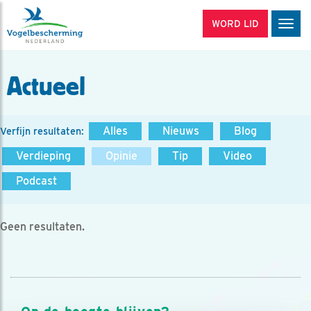
WORD LID
Men
Actueel
Alles
Nieuws
Blog
Verfijn resultaten:
Verdieping
Opinie
Tip
Video
Podcast
Geen resultaten.