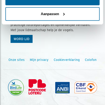
Ontvang 5 x Vogels voor € 36,00 per jaar
Aanpassen
Vogels is het tijdschrift voor onze leden, met
prachtige fotoreportages en opmerkelijke verhalen.
Met jouw lidmaatschap help je de vogels.
WORD LID
Onze sites
Mijn privacy
Cookieverklaring
Colofon