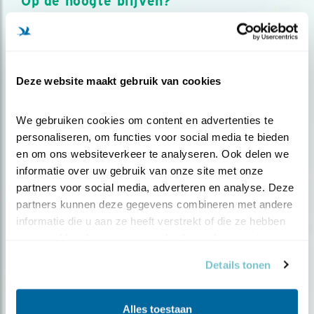
Op de hoogte blijven?
Meld je aan en ontvang nieuws, inspiratie, acties en tips
over vogels en activiteiten van Vogelbescherming.
AANMELDEN VOGELNIEUWS
Deze website maakt gebruik van cookies
Volg ons via social media
We gebruiken cookies om content en advertenties te 
personaliseren, om functies voor social media te bieden 
en om ons websiteverkeer te analyseren. Ook delen we 
informatie over uw gebruik van onze site met onze 
partners voor social media, adverteren en analyse. Deze 
partners kunnen deze gegevens combineren met andere 
informatie die u aan ze heeft verstrekt of die ze hebben 
verzameld op basis van uw gebruik van hun services.
Details tonen
Alles toestaan