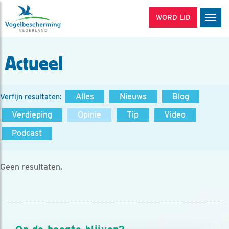
WORD LID
Men
Actueel
Alles
Nieuws
Blog
Verfijn resultaten:
Verdieping
Opinie
Tip
Video
Podcast
Geen resultaten.