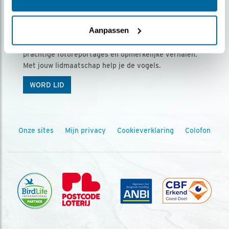
Ontvang 5 x Vogels voor € 36,00 per jaar
Aanpassen
Vogels is het tijdschrift voor onze leden, met
prachtige fotoreportages en opmerkelijke verhalen.
Met jouw lidmaatschap help je de vogels.
WORD LID
Onze sites
Mijn privacy
Cookieverklaring
Colofon