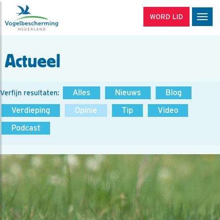
WORD LID
Men
Actueel
Alles
Nieuws
Blog
Verfijn resultaten:
Verdieping
Opinie
Tip
Video
Podcast