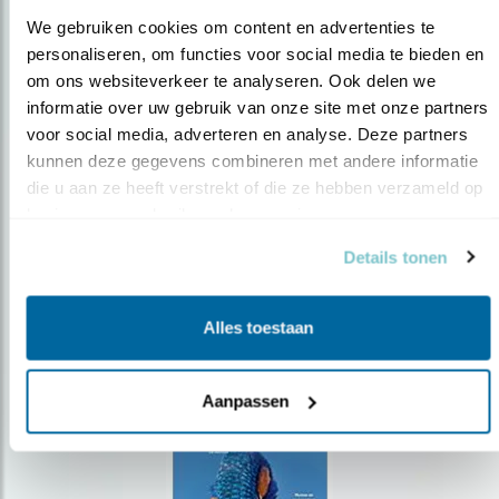
We gebruiken cookies om content en advertenties te 
personaliseren, om functies voor social media te bieden en 
om ons websiteverkeer te analyseren. Ook delen we 
Op de hoogte blijven?
informatie over uw gebruik van onze site met onze partners 
voor social media, adverteren en analyse. Deze partners 
Meld je aan en ontvang nieuws, inspiratie, acties en tips
over vogels en activiteiten van Vogelbescherming.
kunnen deze gegevens combineren met andere informatie 
die u aan ze heeft verstrekt of die ze hebben verzameld op 
AANMELDEN VOGELNIEUWS
basis van uw gebruik van hun services.
Details tonen
Volg ons via social media
Alles toestaan
Aanpassen