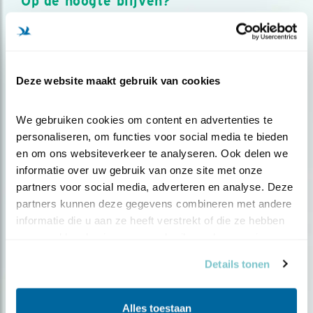
Op de hoogte blijven?
Meld je aan en ontvang nieuws, inspiratie, acties en tips
over vogels en activiteiten van Vogelbescherming.
AANMELDEN VOGELNIEUWS
Deze website maakt gebruik van cookies
Volg ons via social media
We gebruiken cookies om content en advertenties te 
personaliseren, om functies voor social media te bieden 
en om ons websiteverkeer te analyseren. Ook delen we 
informatie over uw gebruik van onze site met onze 
partners voor social media, adverteren en analyse. Deze 
partners kunnen deze gegevens combineren met andere 
informatie die u aan ze heeft verstrekt of die ze hebben 
verzameld op basis van uw gebruik van hun services.
Details tonen
Alles toestaan