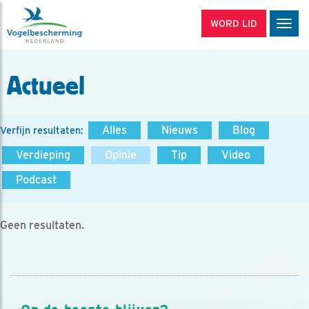
WORD LID
Men
Actueel
Alles
Nieuws
Blog
Verfijn resultaten:
Verdieping
Opinie
Tip
Video
Podcast
Geen resultaten.