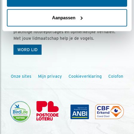
Ontvang 5 x Vogels voor € 36,00 per jaar
Aanpassen
Vogels is het tijdschrift voor onze leden, met
prachtige fotoreportages en opmerkelijke verhalen.
Met jouw lidmaatschap help je de vogels.
WORD LID
Onze sites
Mijn privacy
Cookieverklaring
Colofon