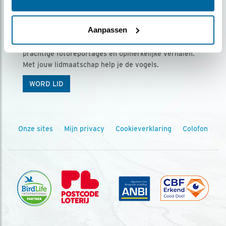
Ontvang 5 x Vogels voor € 36,00 per jaar
Aanpassen
Vogels is het tijdschrift voor onze leden, met
prachtige fotoreportages en opmerkelijke verhalen.
Met jouw lidmaatschap help je de vogels.
WORD LID
Onze sites
Mijn privacy
Cookieverklaring
Colofon