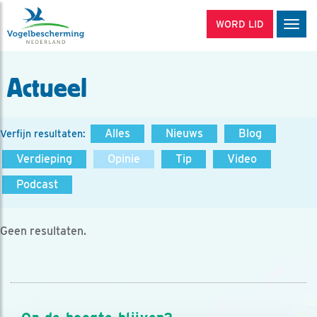
WORD LID
Men
Actueel
Alles
Nieuws
Blog
Verfijn resultaten:
Verdieping
Opinie
Tip
Video
Podcast
Geen resultaten.