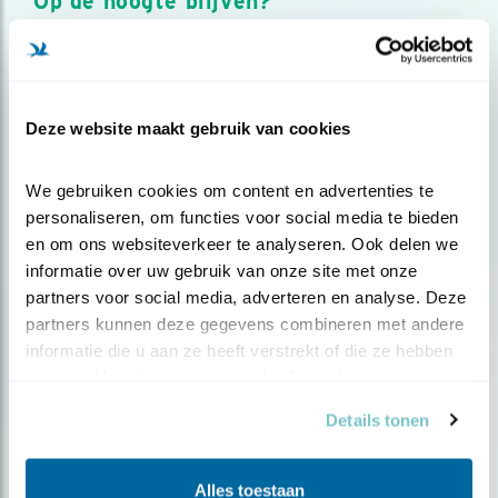
Op de hoogte blijven?
Meld je aan en ontvang nieuws, inspiratie, acties en tips
over vogels en activiteiten van Vogelbescherming.
AANMELDEN VOGELNIEUWS
Deze website maakt gebruik van cookies
Volg ons via social media
We gebruiken cookies om content en advertenties te 
personaliseren, om functies voor social media te bieden 
en om ons websiteverkeer te analyseren. Ook delen we 
informatie over uw gebruik van onze site met onze 
partners voor social media, adverteren en analyse. Deze 
partners kunnen deze gegevens combineren met andere 
informatie die u aan ze heeft verstrekt of die ze hebben 
verzameld op basis van uw gebruik van hun services.
Details tonen
Alles toestaan