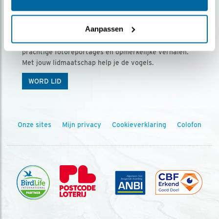
Ontvang 5 x Vogels voor € 36,00 per jaar
Aanpassen
Vogels is het tijdschrift voor onze leden, met
prachtige fotoreportages en opmerkelijke verhalen.
Met jouw lidmaatschap help je de vogels.
WORD LID
Onze sites
Mijn privacy
Cookieverklaring
Colofon