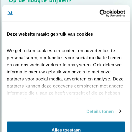
Op de hoogte blijven?
Meld je aan en ontvang nieuws, inspiratie, acties en tips
over vogels en activiteiten van Vogelbescherming.
AANMELDEN VOGELNIEUWS
Deze website maakt gebruik van cookies
Volg ons via social media
We gebruiken cookies om content en advertenties te 
personaliseren, om functies voor social media te bieden 
en om ons websiteverkeer te analyseren. Ook delen we 
informatie over uw gebruik van onze site met onze 
partners voor social media, adverteren en analyse. Deze 
partners kunnen deze gegevens combineren met andere 
informatie die u aan ze heeft verstrekt of die ze hebben 
verzameld op basis van uw gebruik van hun services.
Details tonen
Alles toestaan