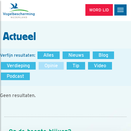
WORD LID
Men
Actueel
Alles
Nieuws
Blog
Verfijn resultaten:
Verdieping
Opinie
Tip
Video
Podcast
Geen resultaten.