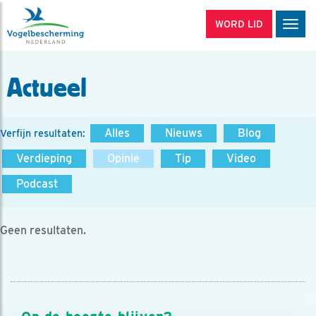
WORD LID
Men
Actueel
Alles
Nieuws
Blog
Verfijn resultaten:
Verdieping
Opinie
Tip
Video
Podcast
Geen resultaten.