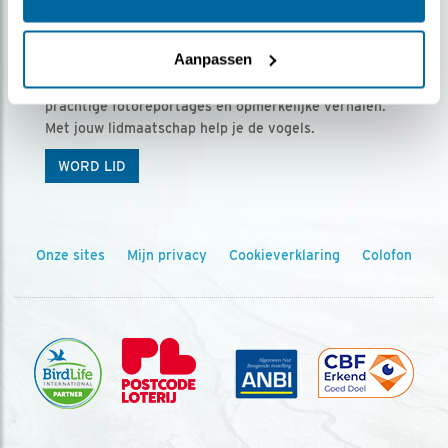
Ontvang 5 x Vogels voor € 36,00 per jaar
Aanpassen
Vogels is het tijdschrift voor onze leden, met
prachtige fotoreportages en opmerkelijke verhalen.
Met jouw lidmaatschap help je de vogels.
WORD LID
Onze sites
Mijn privacy
Cookieverklaring
Colofon