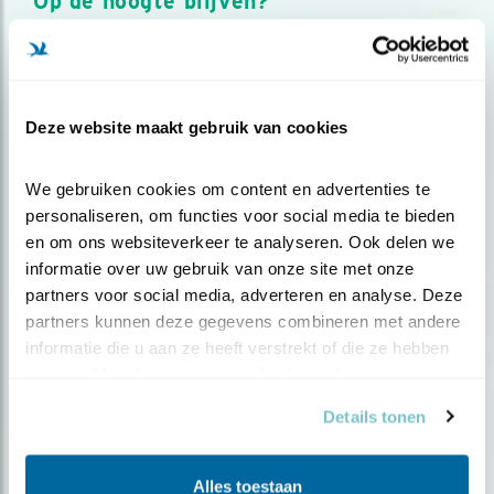
Op de hoogte blijven?
Meld je aan en ontvang nieuws, inspiratie, acties en tips
over vogels en activiteiten van Vogelbescherming.
AANMELDEN VOGELNIEUWS
Deze website maakt gebruik van cookies
Volg ons via social media
We gebruiken cookies om content en advertenties te 
personaliseren, om functies voor social media te bieden 
en om ons websiteverkeer te analyseren. Ook delen we 
informatie over uw gebruik van onze site met onze 
partners voor social media, adverteren en analyse. Deze 
partners kunnen deze gegevens combineren met andere 
informatie die u aan ze heeft verstrekt of die ze hebben 
verzameld op basis van uw gebruik van hun services.
Details tonen
Alles toestaan