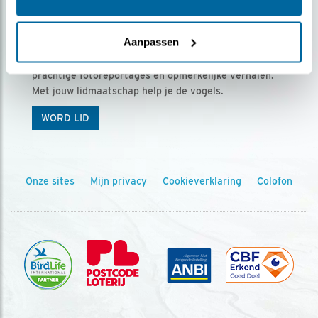
Ontvang 5 x Vogels voor € 36,00 per jaar
Aanpassen
Vogels is het tijdschrift voor onze leden, met
prachtige fotoreportages en opmerkelijke verhalen.
Met jouw lidmaatschap help je de vogels.
WORD LID
Onze sites
Mijn privacy
Cookieverklaring
Colofon