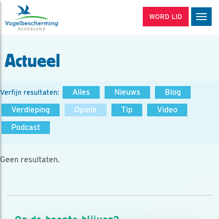
WORD LID
Men
Actueel
Alles
Nieuws
Blog
Verfijn resultaten:
Verdieping
Opinie
Tip
Video
Podcast
Geen resultaten.