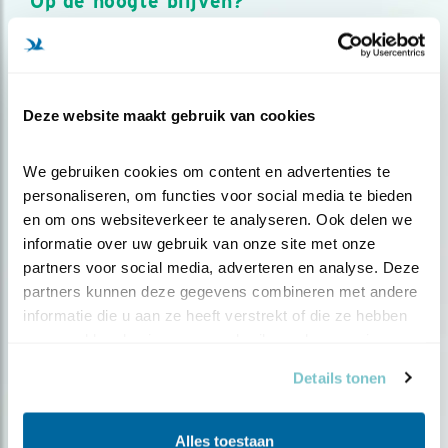
Op de hoogte blijven?
Meld je aan en ontvang nieuws, inspiratie, acties en tips
over vogels en activiteiten van Vogelbescherming.
AANMELDEN VOGELNIEUWS
Deze website maakt gebruik van cookies
Volg ons via social media
We gebruiken cookies om content en advertenties te 
personaliseren, om functies voor social media te bieden 
en om ons websiteverkeer te analyseren. Ook delen we 
informatie over uw gebruik van onze site met onze 
partners voor social media, adverteren en analyse. Deze 
partners kunnen deze gegevens combineren met andere 
informatie die u aan ze heeft verstrekt of die ze hebben 
verzameld op basis van uw gebruik van hun services.
Details tonen
Alles toestaan