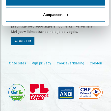
Ontvang 5 x Vogels voor € 36,00 per jaar
Aanpassen
Vogels is het tijdschrift voor onze leden, met
prachtige fotoreportages en opmerkelijke verhalen.
Met jouw lidmaatschap help je de vogels.
WORD LID
Onze sites
Mijn privacy
Cookieverklaring
Colofon