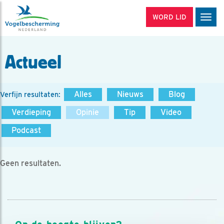
WORD LID
Men
Actueel
Alles
Nieuws
Blog
Verfijn resultaten:
Verdieping
Opinie
Tip
Video
Podcast
Geen resultaten.