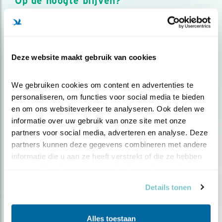
Op de hoogte blijven?
Meld je aan en ontvang nieuws, inspiratie, acties en tips
over vogels en activiteiten van Vogelbescherming.
AANMELDEN VOGELNIEUWS
Deze website maakt gebruik van cookies
Volg ons via social media
We gebruiken cookies om content en advertenties te 
personaliseren, om functies voor social media te bieden 
en om ons websiteverkeer te analyseren. Ook delen we 
informatie over uw gebruik van onze site met onze 
partners voor social media, adverteren en analyse. Deze 
partners kunnen deze gegevens combineren met andere 
informatie die u aan ze heeft verstrekt of die ze hebben 
verzameld op basis van uw gebruik van hun services.
Details tonen
Alles toestaan