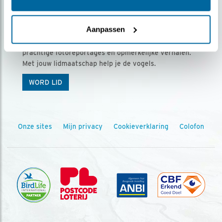
Ontvang 5 x Vogels voor € 36,00 per jaar
Aanpassen
Vogels is het tijdschrift voor onze leden, met
prachtige fotoreportages en opmerkelijke verhalen.
Met jouw lidmaatschap help je de vogels.
WORD LID
Onze sites
Mijn privacy
Cookieverklaring
Colofon