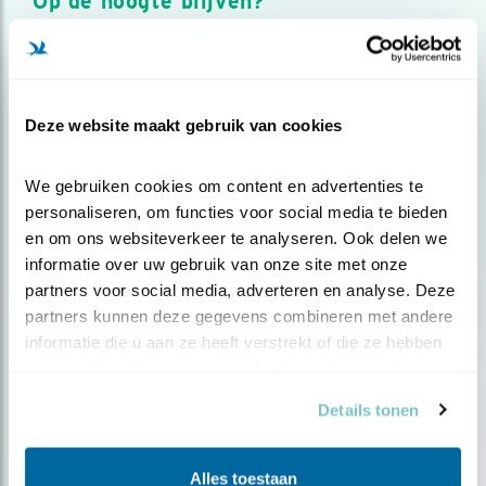
Op de hoogte blijven?
Meld je aan en ontvang nieuws, inspiratie, acties en tips
over vogels en activiteiten van Vogelbescherming.
AANMELDEN VOGELNIEUWS
Deze website maakt gebruik van cookies
Volg ons via social media
We gebruiken cookies om content en advertenties te 
personaliseren, om functies voor social media te bieden 
en om ons websiteverkeer te analyseren. Ook delen we 
informatie over uw gebruik van onze site met onze 
partners voor social media, adverteren en analyse. Deze 
partners kunnen deze gegevens combineren met andere 
informatie die u aan ze heeft verstrekt of die ze hebben 
verzameld op basis van uw gebruik van hun services.
Details tonen
Alles toestaan