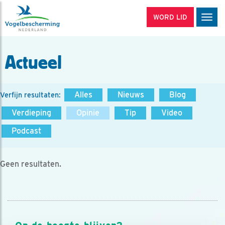
WORD LID
Men
Actueel
Alles
Nieuws
Blog
Verfijn resultaten:
Verdieping
Opinie
Tip
Video
Podcast
Geen resultaten.