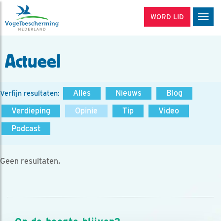
WORD LID
Men
Actueel
Alles
Nieuws
Blog
Verfijn resultaten:
Verdieping
Opinie
Tip
Video
Podcast
Geen resultaten.