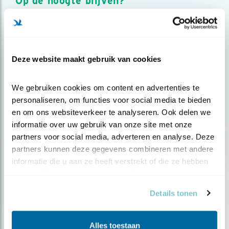
Op de hoogte blijven?
Meld je aan en ontvang nieuws, inspiratie, acties en tips
over vogels en activiteiten van Vogelbescherming.
AANMELDEN VOGELNIEUWS
Deze website maakt gebruik van cookies
Volg ons via social media
We gebruiken cookies om content en advertenties te 
personaliseren, om functies voor social media te bieden 
en om ons websiteverkeer te analyseren. Ook delen we 
informatie over uw gebruik van onze site met onze 
partners voor social media, adverteren en analyse. Deze 
partners kunnen deze gegevens combineren met andere 
informatie die u aan ze heeft verstrekt of die ze hebben 
verzameld op basis van uw gebruik van hun services.
Details tonen
Alles toestaan