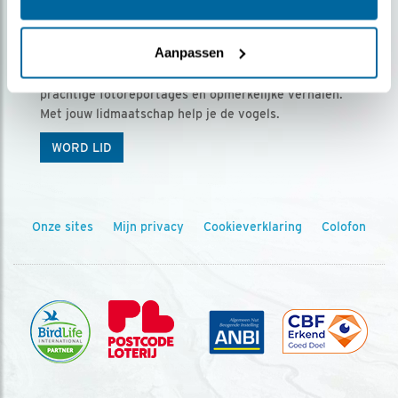
Ontvang 5 x Vogels voor € 36,00 per jaar
Aanpassen
Vogels is het tijdschrift voor onze leden, met
prachtige fotoreportages en opmerkelijke verhalen.
Met jouw lidmaatschap help je de vogels.
WORD LID
Onze sites
Mijn privacy
Cookieverklaring
Colofon