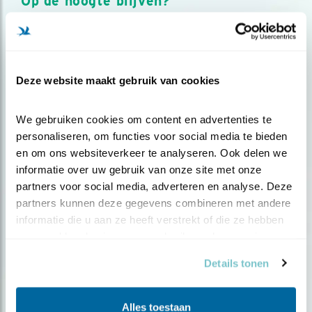
Op de hoogte blijven?
Meld je aan en ontvang nieuws, inspiratie, acties en tips
over vogels en activiteiten van Vogelbescherming.
AANMELDEN VOGELNIEUWS
Deze website maakt gebruik van cookies
Volg ons via social media
We gebruiken cookies om content en advertenties te 
personaliseren, om functies voor social media te bieden 
en om ons websiteverkeer te analyseren. Ook delen we 
informatie over uw gebruik van onze site met onze 
partners voor social media, adverteren en analyse. Deze 
partners kunnen deze gegevens combineren met andere 
informatie die u aan ze heeft verstrekt of die ze hebben 
verzameld op basis van uw gebruik van hun services.
Details tonen
Alles toestaan