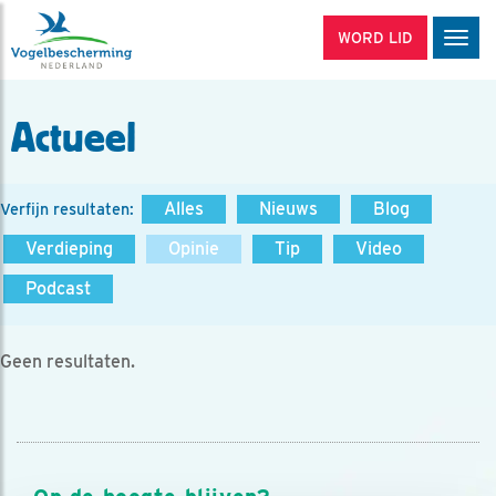
WORD LID
Men
Actueel
Alles
Nieuws
Blog
Verfijn resultaten:
Verdieping
Opinie
Tip
Video
Podcast
Geen resultaten.