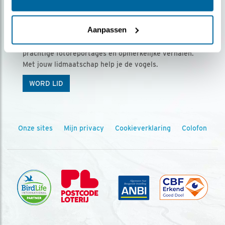
Ontvang 5 x Vogels voor € 36,00 per jaar
Aanpassen
Vogels is het tijdschrift voor onze leden, met
prachtige fotoreportages en opmerkelijke verhalen.
Met jouw lidmaatschap help je de vogels.
WORD LID
Onze sites
Mijn privacy
Cookieverklaring
Colofon