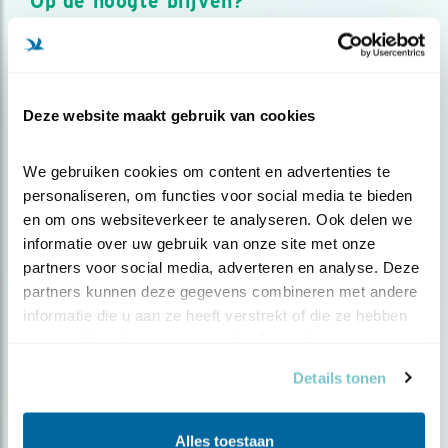
Op de hoogte blijven?
Meld je aan en ontvang nieuws, inspiratie, acties en tips
over vogels en activiteiten van Vogelbescherming.
AANMELDEN VOGELNIEUWS
Deze website maakt gebruik van cookies
Volg ons via social media
We gebruiken cookies om content en advertenties te 
personaliseren, om functies voor social media te bieden 
en om ons websiteverkeer te analyseren. Ook delen we 
informatie over uw gebruik van onze site met onze 
partners voor social media, adverteren en analyse. Deze 
partners kunnen deze gegevens combineren met andere 
informatie die u aan ze heeft verstrekt of die ze hebben 
verzameld op basis van uw gebruik van hun services.
Details tonen
Alles toestaan