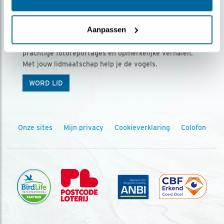
Ontvang 5 x Vogels voor € 36,00 per jaar
Aanpassen
Vogels is het tijdschrift voor onze leden, met
prachtige fotoreportages en opmerkelijke verhalen.
Met jouw lidmaatschap help je de vogels.
WORD LID
Onze sites
Mijn privacy
Cookieverklaring
Colofon