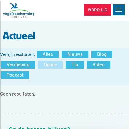
WORD LID
Men
Actueel
Alles
Nieuws
Blog
Verfijn resultaten:
Verdieping
Opinie
Tip
Video
Podcast
Geen resultaten.