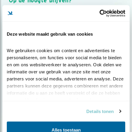
Op de hoogte blijven?
Meld je aan en ontvang nieuws, inspiratie, acties en tips
over vogels en activiteiten van Vogelbescherming.
AANMELDEN VOGELNIEUWS
Deze website maakt gebruik van cookies
Volg ons via social media
We gebruiken cookies om content en advertenties te 
personaliseren, om functies voor social media te bieden 
en om ons websiteverkeer te analyseren. Ook delen we 
informatie over uw gebruik van onze site met onze 
partners voor social media, adverteren en analyse. Deze 
partners kunnen deze gegevens combineren met andere 
informatie die u aan ze heeft verstrekt of die ze hebben 
verzameld op basis van uw gebruik van hun services.
Details tonen
Alles toestaan