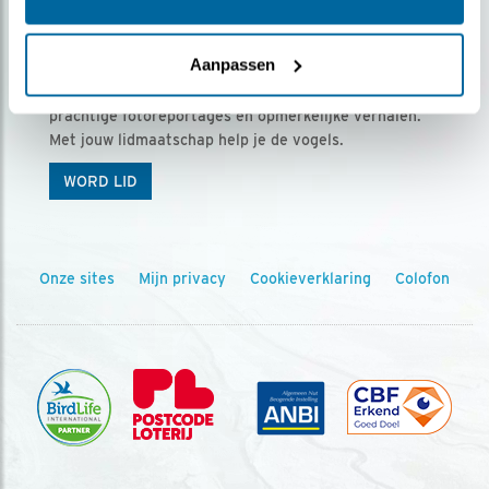
Ontvang 5 x Vogels voor € 36,00 per jaar
Aanpassen
Vogels is het tijdschrift voor onze leden, met
prachtige fotoreportages en opmerkelijke verhalen.
Met jouw lidmaatschap help je de vogels.
WORD LID
Onze sites
Mijn privacy
Cookieverklaring
Colofon