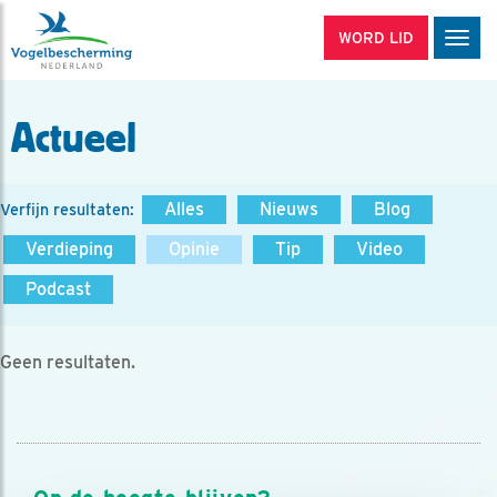
WORD LID
Men
Actueel
Alles
Nieuws
Blog
Verfijn resultaten:
Verdieping
Opinie
Tip
Video
Podcast
Geen resultaten.