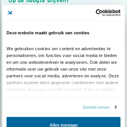
Op de hoogte blijven?
Meld je aan en ontvang nieuws, inspiratie, acties en tips
over vogels en activiteiten van Vogelbescherming.
AANMELDEN VOGELNIEUWS
Deze website maakt gebruik van cookies
Volg ons via social media
We gebruiken cookies om content en advertenties te 
personaliseren, om functies voor social media te bieden 
en om ons websiteverkeer te analyseren. Ook delen we 
informatie over uw gebruik van onze site met onze 
partners voor social media, adverteren en analyse. Deze 
partners kunnen deze gegevens combineren met andere 
informatie die u aan ze heeft verstrekt of die ze hebben 
verzameld op basis van uw gebruik van hun services.
Details tonen
Alles toestaan