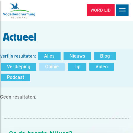
WORD LID
Men
Actueel
Alles
Nieuws
Blog
Verfijn resultaten:
Verdieping
Opinie
Tip
Video
Podcast
Geen resultaten.