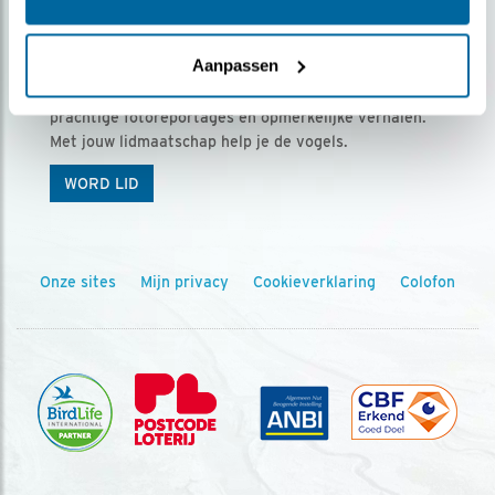
Ontvang 5 x Vogels voor € 36,00 per jaar
Aanpassen
Vogels is het tijdschrift voor onze leden, met
prachtige fotoreportages en opmerkelijke verhalen.
Met jouw lidmaatschap help je de vogels.
WORD LID
Onze sites
Mijn privacy
Cookieverklaring
Colofon