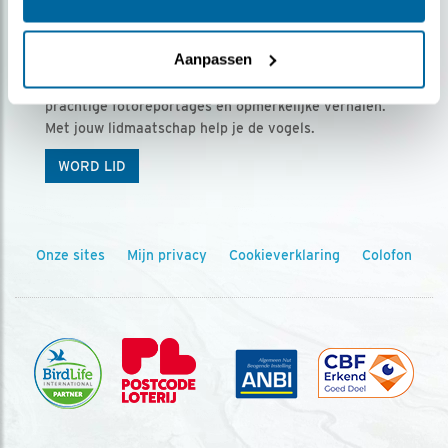
Ontvang 5 x Vogels voor € 36,00 per jaar
Aanpassen
Vogels is het tijdschrift voor onze leden, met
prachtige fotoreportages en opmerkelijke verhalen.
Met jouw lidmaatschap help je de vogels.
WORD LID
Onze sites
Mijn privacy
Cookieverklaring
Colofon