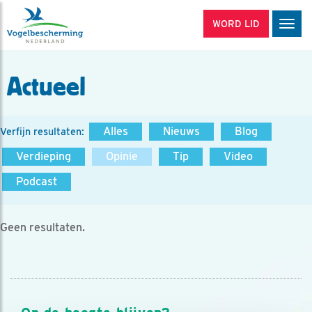
WORD LID
Men
Actueel
Alles
Nieuws
Blog
Verfijn resultaten:
Verdieping
Opinie
Tip
Video
Podcast
Geen resultaten.