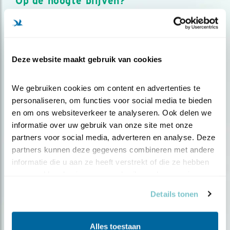
Op de hoogte blijven?
Meld je aan en ontvang nieuws, inspiratie, acties en tips
over vogels en activiteiten van Vogelbescherming.
AANMELDEN VOGELNIEUWS
Deze website maakt gebruik van cookies
Volg ons via social media
We gebruiken cookies om content en advertenties te 
personaliseren, om functies voor social media te bieden 
en om ons websiteverkeer te analyseren. Ook delen we 
informatie over uw gebruik van onze site met onze 
partners voor social media, adverteren en analyse. Deze 
partners kunnen deze gegevens combineren met andere 
informatie die u aan ze heeft verstrekt of die ze hebben 
verzameld op basis van uw gebruik van hun services.
Details tonen
Alles toestaan