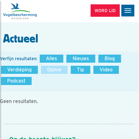
WORD LID
Men
Actueel
Alles
Nieuws
Blog
Verfijn resultaten:
Verdieping
Opinie
Tip
Video
Podcast
Geen resultaten.