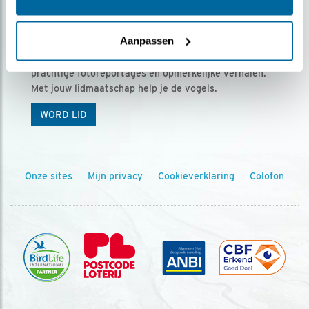
Ontvang 5 x Vogels voor € 36,00 per jaar
Aanpassen
Vogels is het tijdschrift voor onze leden, met
prachtige fotoreportages en opmerkelijke verhalen.
Met jouw lidmaatschap help je de vogels.
WORD LID
Onze sites
Mijn privacy
Cookieverklaring
Colofon