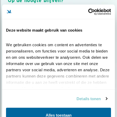
Op de hoogte blijven?
Meld je aan en ontvang nieuws, inspiratie, acties en tips
over vogels en activiteiten van Vogelbescherming.
AANMELDEN VOGELNIEUWS
Deze website maakt gebruik van cookies
Volg ons via social media
We gebruiken cookies om content en advertenties te 
personaliseren, om functies voor social media te bieden 
en om ons websiteverkeer te analyseren. Ook delen we 
informatie over uw gebruik van onze site met onze 
partners voor social media, adverteren en analyse. Deze 
partners kunnen deze gegevens combineren met andere 
informatie die u aan ze heeft verstrekt of die ze hebben 
verzameld op basis van uw gebruik van hun services.
Details tonen
Alles toestaan