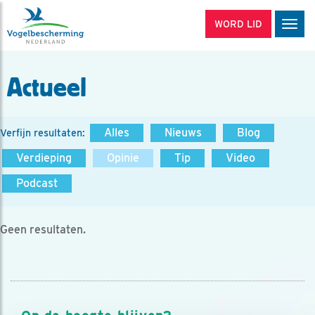
WORD LID
Men
Actueel
Alles
Nieuws
Blog
Verfijn resultaten:
Verdieping
Opinie
Tip
Video
Podcast
Geen resultaten.