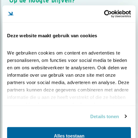
Op de hoogte blijven?
Meld je aan en ontvang nieuws, inspiratie, acties en tips
over vogels en activiteiten van Vogelbescherming.
AANMELDEN VOGELNIEUWS
Deze website maakt gebruik van cookies
Volg ons via social media
We gebruiken cookies om content en advertenties te 
personaliseren, om functies voor social media te bieden 
en om ons websiteverkeer te analyseren. Ook delen we 
informatie over uw gebruik van onze site met onze 
partners voor social media, adverteren en analyse. Deze 
partners kunnen deze gegevens combineren met andere 
informatie die u aan ze heeft verstrekt of die ze hebben 
verzameld op basis van uw gebruik van hun services.
Details tonen
Alles toestaan