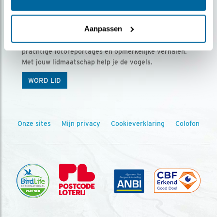
Ontvang 5 x Vogels voor € 36,00 per jaar
Aanpassen
Vogels is het tijdschrift voor onze leden, met
prachtige fotoreportages en opmerkelijke verhalen.
Met jouw lidmaatschap help je de vogels.
WORD LID
Onze sites
Mijn privacy
Cookieverklaring
Colofon