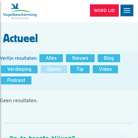
WORD LID
Men
Actueel
Alles
Nieuws
Blog
Verfijn resultaten:
Verdieping
Opinie
Tip
Video
Podcast
Geen resultaten.