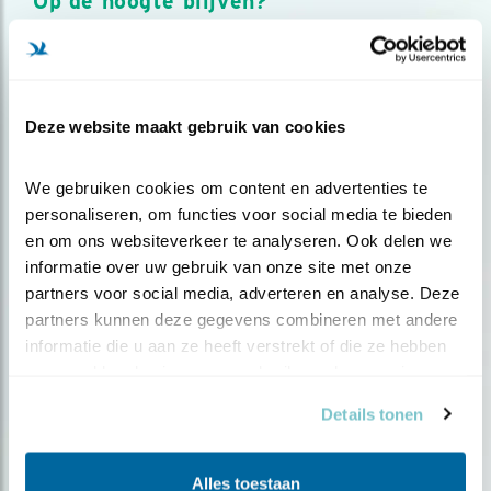
Op de hoogte blijven?
Meld je aan en ontvang nieuws, inspiratie, acties en tips
over vogels en activiteiten van Vogelbescherming.
AANMELDEN VOGELNIEUWS
Deze website maakt gebruik van cookies
Volg ons via social media
We gebruiken cookies om content en advertenties te 
personaliseren, om functies voor social media te bieden 
en om ons websiteverkeer te analyseren. Ook delen we 
informatie over uw gebruik van onze site met onze 
partners voor social media, adverteren en analyse. Deze 
partners kunnen deze gegevens combineren met andere 
informatie die u aan ze heeft verstrekt of die ze hebben 
verzameld op basis van uw gebruik van hun services.
Details tonen
Alles toestaan