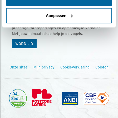
Ontvang 5 x Vogels voor € 36,00 per jaar
Aanpassen
Vogels is het tijdschrift voor onze leden, met
prachtige fotoreportages en opmerkelijke verhalen.
Met jouw lidmaatschap help je de vogels.
WORD LID
Onze sites
Mijn privacy
Cookieverklaring
Colofon