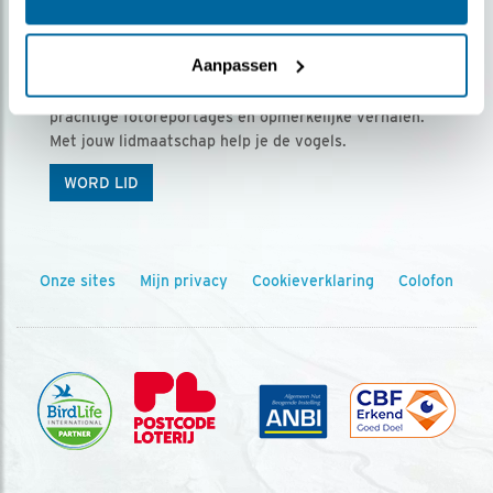
Ontvang 5 x Vogels voor € 36,00 per jaar
Aanpassen
Vogels is het tijdschrift voor onze leden, met
prachtige fotoreportages en opmerkelijke verhalen.
Met jouw lidmaatschap help je de vogels.
WORD LID
Onze sites
Mijn privacy
Cookieverklaring
Colofon