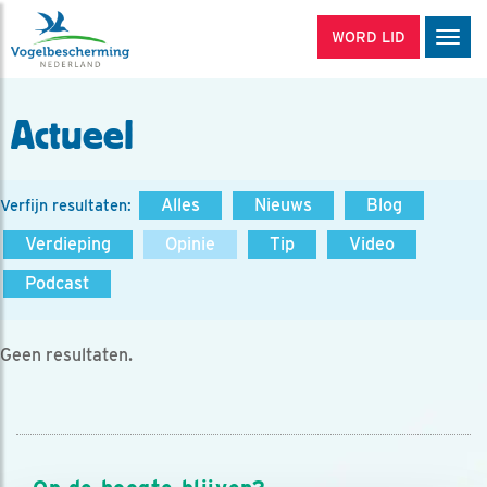
WORD LID
Men
Actueel
Alles
Nieuws
Blog
Verfijn resultaten:
Verdieping
Opinie
Tip
Video
Podcast
Geen resultaten.