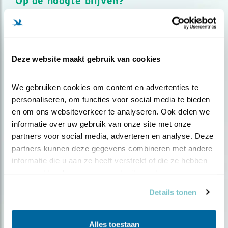
Op de hoogte blijven?
Meld je aan en ontvang nieuws, inspiratie, acties en tips
over vogels en activiteiten van Vogelbescherming.
AANMELDEN VOGELNIEUWS
Deze website maakt gebruik van cookies
Volg ons via social media
We gebruiken cookies om content en advertenties te 
personaliseren, om functies voor social media te bieden 
en om ons websiteverkeer te analyseren. Ook delen we 
informatie over uw gebruik van onze site met onze 
partners voor social media, adverteren en analyse. Deze 
partners kunnen deze gegevens combineren met andere 
informatie die u aan ze heeft verstrekt of die ze hebben 
verzameld op basis van uw gebruik van hun services.
Details tonen
Alles toestaan