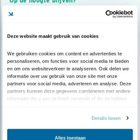
Op de hoogte blijven?
Meld je aan en ontvang nieuws, inspiratie, acties en tips
over vogels en activiteiten van Vogelbescherming.
AANMELDEN VOGELNIEUWS
Deze website maakt gebruik van cookies
Volg ons via social media
We gebruiken cookies om content en advertenties te 
personaliseren, om functies voor social media te bieden 
en om ons websiteverkeer te analyseren. Ook delen we 
informatie over uw gebruik van onze site met onze 
partners voor social media, adverteren en analyse. Deze 
partners kunnen deze gegevens combineren met andere 
informatie die u aan ze heeft verstrekt of die ze hebben 
verzameld op basis van uw gebruik van hun services.
Details tonen
Alles toestaan