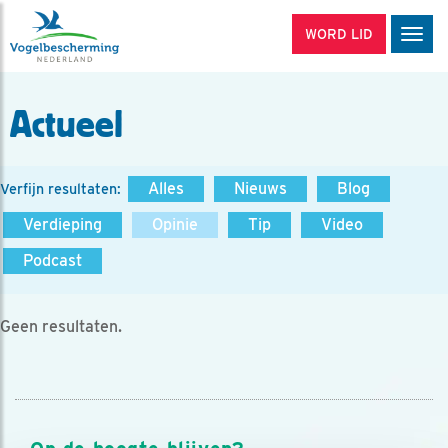
WORD LID
Men
Actueel
Alles
Nieuws
Blog
Verfijn resultaten:
Verdieping
Opinie
Tip
Video
Podcast
Geen resultaten.