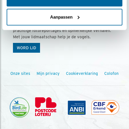
Ontvang 5 x Vogels voor € 36,00 per jaar
Aanpassen
Vogels is het tijdschrift voor onze leden, met
prachtige fotoreportages en opmerkelijke verhalen.
Met jouw lidmaatschap help je de vogels.
WORD LID
Onze sites
Mijn privacy
Cookieverklaring
Colofon