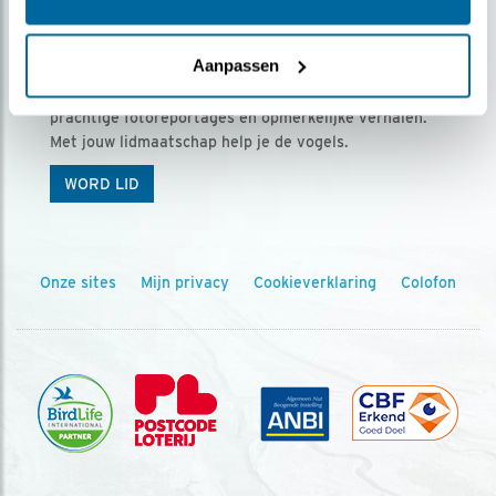
Ontvang 5 x Vogels voor € 36,00 per jaar
Aanpassen
Vogels is het tijdschrift voor onze leden, met
prachtige fotoreportages en opmerkelijke verhalen.
Met jouw lidmaatschap help je de vogels.
WORD LID
Onze sites
Mijn privacy
Cookieverklaring
Colofon