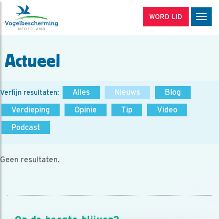
WORD LID
Men
Actueel
Alles
Nieuws
Blog
Verfijn resultaten:
Verdieping
Opinie
Tip
Video
Podcast
Geen resultaten.