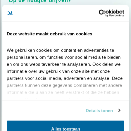
Op de hoogte blijven?
Meld je aan en ontvang nieuws, inspiratie, acties en tips
over vogels en activiteiten van Vogelbescherming.
AANMELDEN VOGELNIEUWS
Deze website maakt gebruik van cookies
Volg ons via social media
We gebruiken cookies om content en advertenties te 
personaliseren, om functies voor social media te bieden 
en om ons websiteverkeer te analyseren. Ook delen we 
informatie over uw gebruik van onze site met onze 
partners voor social media, adverteren en analyse. Deze 
partners kunnen deze gegevens combineren met andere 
informatie die u aan ze heeft verstrekt of die ze hebben 
verzameld op basis van uw gebruik van hun services.
Details tonen
Alles toestaan