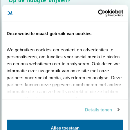
Op de hoogte blijven?
Meld je aan en ontvang nieuws, inspiratie, acties en tips
over vogels en activiteiten van Vogelbescherming.
AANMELDEN VOGELNIEUWS
Deze website maakt gebruik van cookies
Volg ons via social media
We gebruiken cookies om content en advertenties te 
personaliseren, om functies voor social media te bieden 
en om ons websiteverkeer te analyseren. Ook delen we 
informatie over uw gebruik van onze site met onze 
partners voor social media, adverteren en analyse. Deze 
partners kunnen deze gegevens combineren met andere 
informatie die u aan ze heeft verstrekt of die ze hebben 
verzameld op basis van uw gebruik van hun services.
Details tonen
Alles toestaan