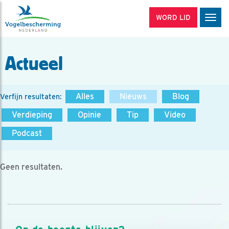
WORD LID
Men
Actueel
Alles
Nieuws
Blog
Verfijn resultaten:
Verdieping
Opinie
Tip
Video
Podcast
Geen resultaten.