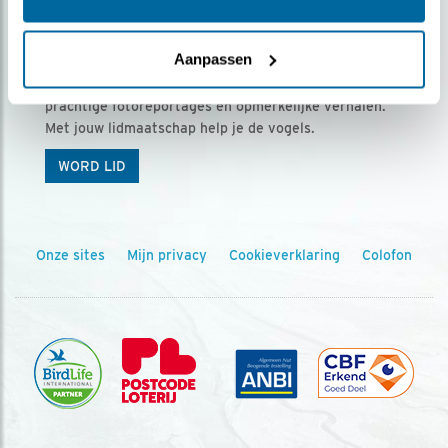
Ontvang 5 x Vogels voor € 36,00 per jaar
Aanpassen
Vogels is het tijdschrift voor onze leden, met
prachtige fotoreportages en opmerkelijke verhalen.
Met jouw lidmaatschap help je de vogels.
WORD LID
Onze sites
Mijn privacy
Cookieverklaring
Colofon