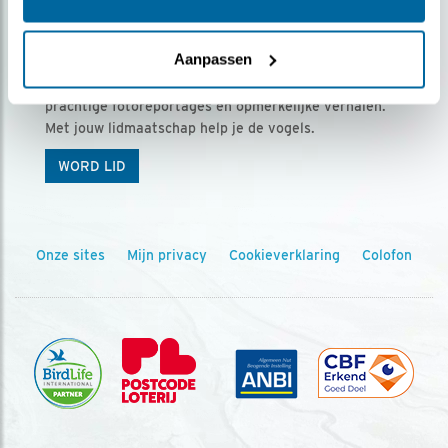
Ontvang 5 x Vogels voor € 36,00 per jaar
Aanpassen
Vogels is het tijdschrift voor onze leden, met
prachtige fotoreportages en opmerkelijke verhalen.
Met jouw lidmaatschap help je de vogels.
WORD LID
Onze sites
Mijn privacy
Cookieverklaring
Colofon