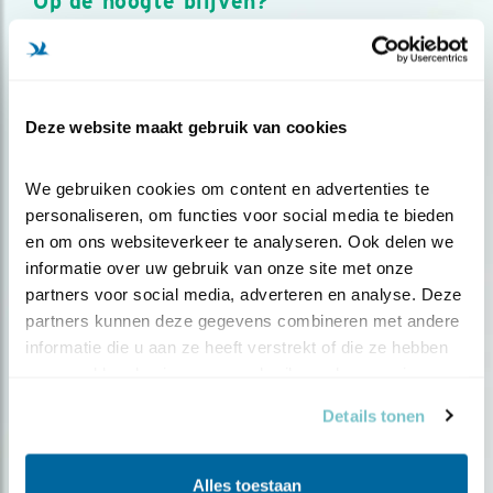
Op de hoogte blijven?
Meld je aan en ontvang nieuws, inspiratie, acties en tips
over vogels en activiteiten van Vogelbescherming.
AANMELDEN VOGELNIEUWS
Deze website maakt gebruik van cookies
Volg ons via social media
We gebruiken cookies om content en advertenties te 
personaliseren, om functies voor social media te bieden 
en om ons websiteverkeer te analyseren. Ook delen we 
informatie over uw gebruik van onze site met onze 
partners voor social media, adverteren en analyse. Deze 
partners kunnen deze gegevens combineren met andere 
informatie die u aan ze heeft verstrekt of die ze hebben 
verzameld op basis van uw gebruik van hun services.
Details tonen
Alles toestaan