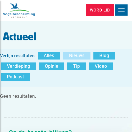
WORD LID
Men
Actueel
Alles
Nieuws
Blog
Verfijn resultaten:
Verdieping
Opinie
Tip
Video
Podcast
Geen resultaten.