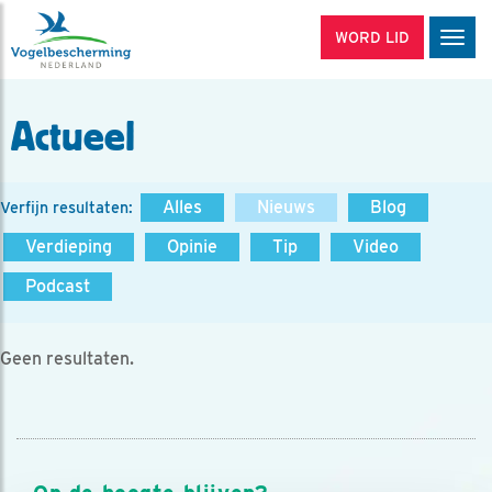
WORD LID
Men
Actueel
Alles
Nieuws
Blog
Verfijn resultaten:
Verdieping
Opinie
Tip
Video
Podcast
Geen resultaten.