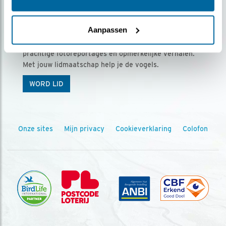
Ontvang 5 x Vogels voor € 36,00 per jaar
Aanpassen
Vogels is het tijdschrift voor onze leden, met
prachtige fotoreportages en opmerkelijke verhalen.
Met jouw lidmaatschap help je de vogels.
WORD LID
Onze sites
Mijn privacy
Cookieverklaring
Colofon