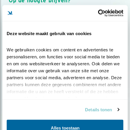
Op de hoogte blijven?
Meld je aan en ontvang nieuws, inspiratie, acties en tips
over vogels en activiteiten van Vogelbescherming.
AANMELDEN VOGELNIEUWS
Deze website maakt gebruik van cookies
Volg ons via social media
We gebruiken cookies om content en advertenties te 
personaliseren, om functies voor social media te bieden 
en om ons websiteverkeer te analyseren. Ook delen we 
informatie over uw gebruik van onze site met onze 
partners voor social media, adverteren en analyse. Deze 
partners kunnen deze gegevens combineren met andere 
informatie die u aan ze heeft verstrekt of die ze hebben 
verzameld op basis van uw gebruik van hun services.
Details tonen
Alles toestaan