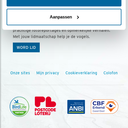
Ontvang 5 x Vogels voor € 36,00 per jaar
Aanpassen
Vogels is het tijdschrift voor onze leden, met
prachtige fotoreportages en opmerkelijke verhalen.
Met jouw lidmaatschap help je de vogels.
WORD LID
Onze sites
Mijn privacy
Cookieverklaring
Colofon