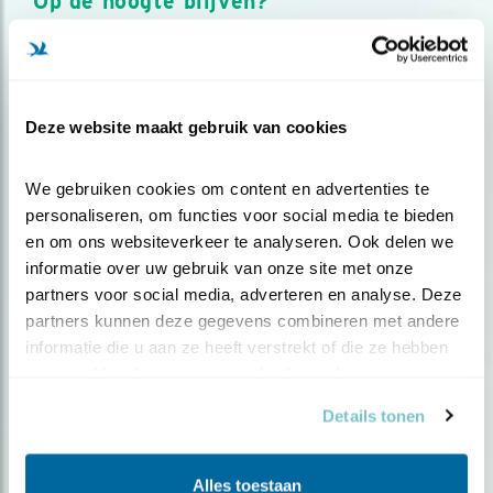
Op de hoogte blijven?
Meld je aan en ontvang nieuws, inspiratie, acties en tips
over vogels en activiteiten van Vogelbescherming.
AANMELDEN VOGELNIEUWS
Deze website maakt gebruik van cookies
Volg ons via social media
We gebruiken cookies om content en advertenties te 
personaliseren, om functies voor social media te bieden 
en om ons websiteverkeer te analyseren. Ook delen we 
informatie over uw gebruik van onze site met onze 
partners voor social media, adverteren en analyse. Deze 
partners kunnen deze gegevens combineren met andere 
informatie die u aan ze heeft verstrekt of die ze hebben 
verzameld op basis van uw gebruik van hun services.
Details tonen
Alles toestaan