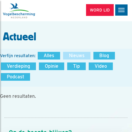
WORD LID
Men
Actueel
Alles
Nieuws
Blog
Verfijn resultaten:
Verdieping
Opinie
Tip
Video
Podcast
Geen resultaten.