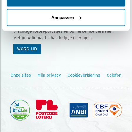
Ontvang 5 x Vogels voor € 36,00 per jaar
Aanpassen
Vogels is het tijdschrift voor onze leden, met
prachtige fotoreportages en opmerkelijke verhalen.
Met jouw lidmaatschap help je de vogels.
WORD LID
Onze sites
Mijn privacy
Cookieverklaring
Colofon