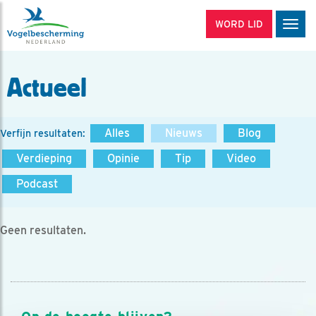
WORD LID
Men
Actueel
Alles
Nieuws
Blog
Verfijn resultaten:
Verdieping
Opinie
Tip
Video
Podcast
Geen resultaten.