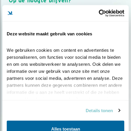
Op de hoogte blijven?
Meld je aan en ontvang nieuws, inspiratie, acties en tips
over vogels en activiteiten van Vogelbescherming.
AANMELDEN VOGELNIEUWS
Deze website maakt gebruik van cookies
Volg ons via social media
We gebruiken cookies om content en advertenties te 
personaliseren, om functies voor social media te bieden 
en om ons websiteverkeer te analyseren. Ook delen we 
informatie over uw gebruik van onze site met onze 
partners voor social media, adverteren en analyse. Deze 
partners kunnen deze gegevens combineren met andere 
informatie die u aan ze heeft verstrekt of die ze hebben 
verzameld op basis van uw gebruik van hun services.
Details tonen
Alles toestaan