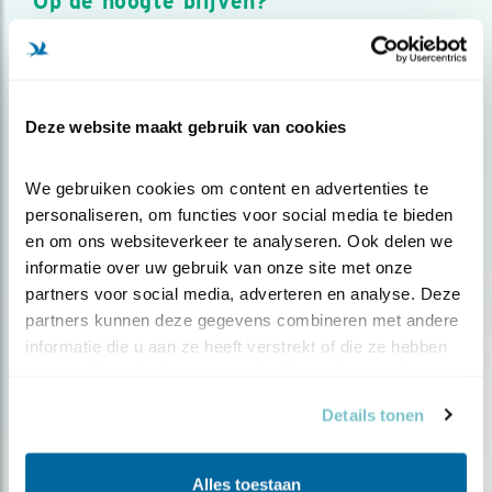
Op de hoogte blijven?
Meld je aan en ontvang nieuws, inspiratie, acties en tips
over vogels en activiteiten van Vogelbescherming.
AANMELDEN VOGELNIEUWS
Deze website maakt gebruik van cookies
Volg ons via social media
We gebruiken cookies om content en advertenties te 
personaliseren, om functies voor social media te bieden 
en om ons websiteverkeer te analyseren. Ook delen we 
informatie over uw gebruik van onze site met onze 
partners voor social media, adverteren en analyse. Deze 
partners kunnen deze gegevens combineren met andere 
informatie die u aan ze heeft verstrekt of die ze hebben 
verzameld op basis van uw gebruik van hun services.
Details tonen
Alles toestaan