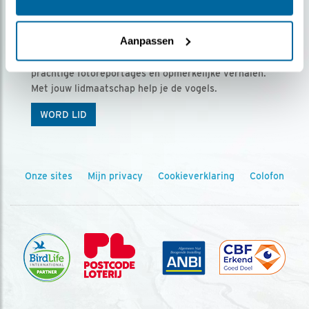
Ontvang 5 x Vogels voor € 36,00 per jaar
Aanpassen
Vogels is het tijdschrift voor onze leden, met
prachtige fotoreportages en opmerkelijke verhalen.
Met jouw lidmaatschap help je de vogels.
WORD LID
Onze sites
Mijn privacy
Cookieverklaring
Colofon