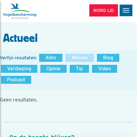
WORD LID
Men
Actueel
Alles
Nieuws
Blog
Verfijn resultaten:
Verdieping
Opinie
Tip
Video
Podcast
Geen resultaten.