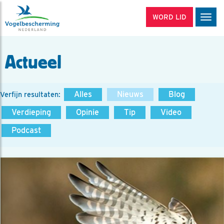
WORD LID
Men
Actueel
Alles
Nieuws
Blog
Verfijn resultaten:
Verdieping
Opinie
Tip
Video
Podcast