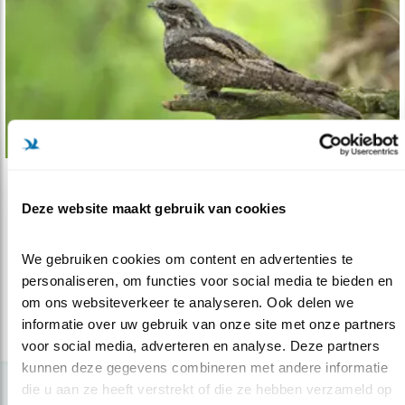
Nieuws
Deze website maakt gebruik van cookies
Nachtzwaluw in de lift
10.10.17
Nachtzwaluwen zijn weer helemaal terug op de
We gebruiken cookies om content en advertenties te 
grote heidegebieden van Nederl..
personaliseren, om functies voor social media te bieden en 
om ons websiteverkeer te analyseren. Ook delen we 
informatie over uw gebruik van onze site met onze partners 
lees meer
voor social media, adverteren en analyse. Deze partners 
kunnen deze gegevens combineren met andere informatie 
die u aan ze heeft verstrekt of die ze hebben verzameld op 