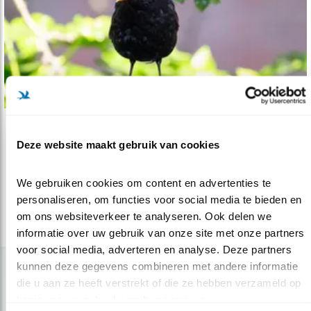
Nieuws
Deze website maakt gebruik van cookies
Jaar van de Merel in 2022
31.03.21
In 2021 voorbereiding op volgend jaar.
We gebruiken cookies om content en advertenties te 
personaliseren, om functies voor social media te bieden en 
om ons websiteverkeer te analyseren. Ook delen we 
lees meer
informatie over uw gebruik van onze site met onze partners 
voor social media, adverteren en analyse. Deze partners 
kunnen deze gegevens combineren met andere informatie 
die u aan ze heeft verstrekt of die ze hebben verzameld op 
basis van uw gebruik van hun services.