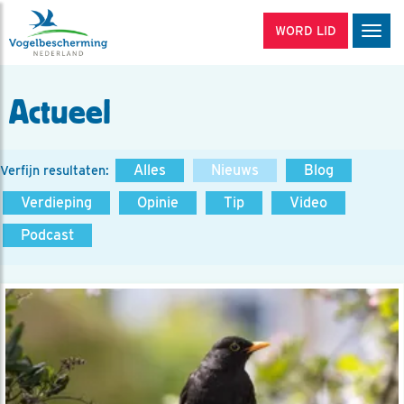
WORD LID
Men
Actueel
Alles
Nieuws
Blog
Verfijn resultaten:
Verdieping
Opinie
Tip
Video
Podcast