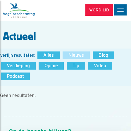
WORD LID
Men
Actueel
Alles
Nieuws
Blog
Verfijn resultaten:
Verdieping
Opinie
Tip
Video
Podcast
Geen resultaten.