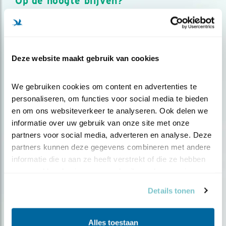
Op de hoogte blijven?
Meld je aan en ontvang nieuws, inspiratie, acties en tips
over vogels en activiteiten van Vogelbescherming.
AANMELDEN VOGELNIEUWS
Deze website maakt gebruik van cookies
Volg ons via social media
We gebruiken cookies om content en advertenties te 
personaliseren, om functies voor social media te bieden 
en om ons websiteverkeer te analyseren. Ook delen we 
informatie over uw gebruik van onze site met onze 
partners voor social media, adverteren en analyse. Deze 
partners kunnen deze gegevens combineren met andere 
informatie die u aan ze heeft verstrekt of die ze hebben 
verzameld op basis van uw gebruik van hun services.
Details tonen
Alles toestaan