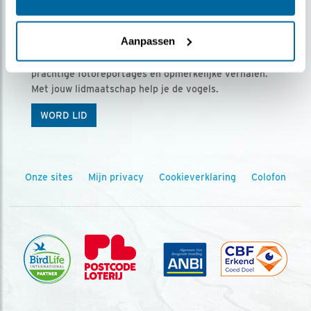
Ontvang 5 x Vogels voor € 36,00 per jaar
Aanpassen
Vogels is het tijdschrift voor onze leden, met
prachtige fotoreportages en opmerkelijke verhalen.
Met jouw lidmaatschap help je de vogels.
WORD LID
Onze sites
Mijn privacy
Cookieverklaring
Colofon