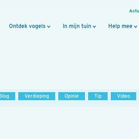
Actu
Ontdek vogels
In mijn tuin
Help mee
Blog
Verdieping
Opinie
Tip
Video