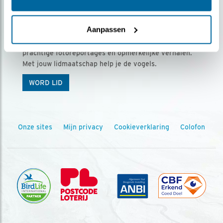
Ontvang 5 x Vogels voor € 36,00 per jaar
Aanpassen
Vogels is het tijdschrift voor onze leden, met
prachtige fotoreportages en opmerkelijke verhalen.
Met jouw lidmaatschap help je de vogels.
WORD LID
Onze sites
Mijn privacy
Cookieverklaring
Colofon