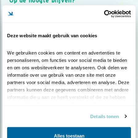
Op de hoogte blijven?
Meld je aan en ontvang nieuws, inspiratie, acties en tips
over vogels en activiteiten van Vogelbescherming.
AANMELDEN VOGELNIEUWS
Deze website maakt gebruik van cookies
Volg ons via social media
We gebruiken cookies om content en advertenties te 
personaliseren, om functies voor social media te bieden 
en om ons websiteverkeer te analyseren. Ook delen we 
informatie over uw gebruik van onze site met onze 
partners voor social media, adverteren en analyse. Deze 
partners kunnen deze gegevens combineren met andere 
informatie die u aan ze heeft verstrekt of die ze hebben 
verzameld op basis van uw gebruik van hun services.
Details tonen
Alles toestaan