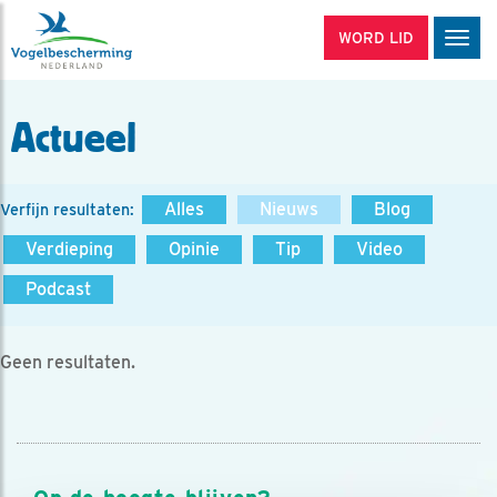
WORD LID
Men
Actueel
Alles
Nieuws
Blog
Verfijn resultaten:
Verdieping
Opinie
Tip
Video
Podcast
Geen resultaten.