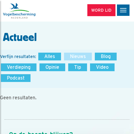
WORD LID
Men
Actueel
Alles
Nieuws
Blog
Verfijn resultaten:
Verdieping
Opinie
Tip
Video
Podcast
Geen resultaten.