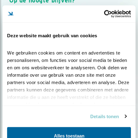
Op de hoogte blijven?
Meld je aan en ontvang nieuws, inspiratie, acties en tips
over vogels en activiteiten van Vogelbescherming.
AANMELDEN VOGELNIEUWS
Deze website maakt gebruik van cookies
Volg ons via social media
We gebruiken cookies om content en advertenties te 
personaliseren, om functies voor social media te bieden 
en om ons websiteverkeer te analyseren. Ook delen we 
informatie over uw gebruik van onze site met onze 
partners voor social media, adverteren en analyse. Deze 
partners kunnen deze gegevens combineren met andere 
informatie die u aan ze heeft verstrekt of die ze hebben 
verzameld op basis van uw gebruik van hun services.
Details tonen
Alles toestaan