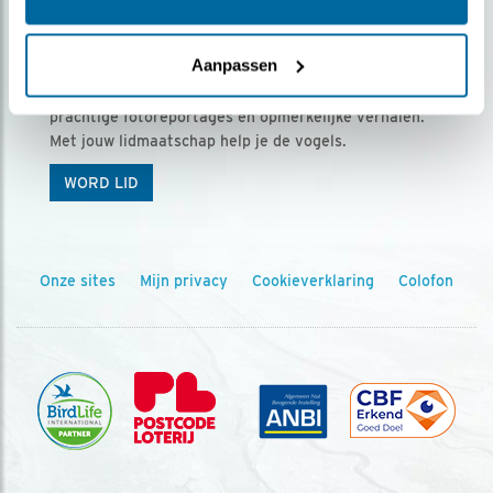
Ontvang 5 x Vogels voor € 36,00 per jaar
Aanpassen
Vogels is het tijdschrift voor onze leden, met
prachtige fotoreportages en opmerkelijke verhalen.
Met jouw lidmaatschap help je de vogels.
WORD LID
Onze sites
Mijn privacy
Cookieverklaring
Colofon