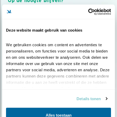
Op de hoogte blijven?
Meld je aan en ontvang nieuws, inspiratie, acties en tips
over vogels en activiteiten van Vogelbescherming.
AANMELDEN VOGELNIEUWS
Deze website maakt gebruik van cookies
Volg ons via social media
We gebruiken cookies om content en advertenties te 
personaliseren, om functies voor social media te bieden 
en om ons websiteverkeer te analyseren. Ook delen we 
informatie over uw gebruik van onze site met onze 
partners voor social media, adverteren en analyse. Deze 
partners kunnen deze gegevens combineren met andere 
informatie die u aan ze heeft verstrekt of die ze hebben 
verzameld op basis van uw gebruik van hun services.
Details tonen
Alles toestaan