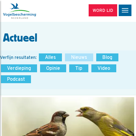
WORD LID
Men
Actueel
Alles
Nieuws
Blog
Verfijn resultaten:
Verdieping
Opinie
Tip
Video
Podcast