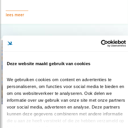
lees meer
Deze website maakt gebruik van cookies
We gebruiken cookies om content en advertenties te 
personaliseren, om functies voor social media te bieden en 
om ons websiteverkeer te analyseren. Ook delen we 
informatie over uw gebruik van onze site met onze partners 
voor social media, adverteren en analyse. Deze partners 
kunnen deze gegevens combineren met andere informatie 
Nieuws
die u aan ze heeft verstrekt of die ze hebben verzameld op 
Tel mee in het Jaar van de Wilde Eend
basis van uw gebruik van hun services.