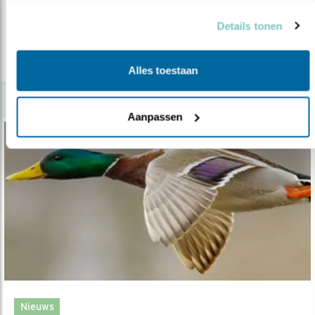
13.03.20
Help mee door kuikens te tellen.
Details tonen
lees meer
Alles toestaan
Aanpassen
Nieuws