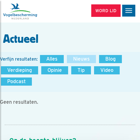
WORD LID
Men
Actueel
Alles
Nieuws
Blog
Verfijn resultaten:
Verdieping
Opinie
Tip
Video
Podcast
Geen resultaten.