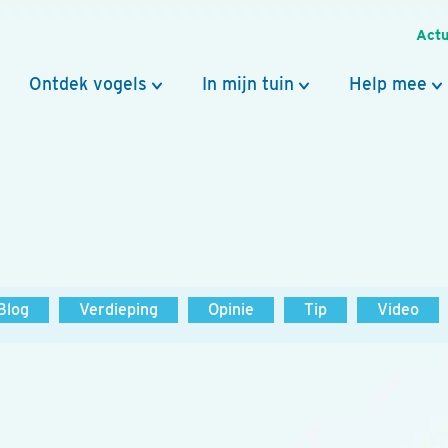
Actu
Ontdek vogels
In mijn tuin
Help mee
Blog
Verdieping
Opinie
Tip
Video