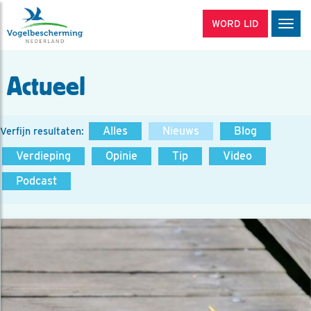
WORD LID
Men
Actueel
Alles
Nieuws
Blog
Verfijn resultaten:
Verdieping
Opinie
Tip
Video
Podcast