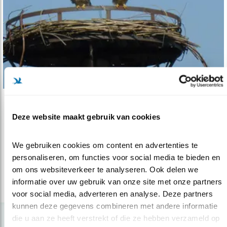
Nieuws
Deze website maakt gebruik van cookies
Nestkasten voor de torenvalk
27.01.25
Kelly Kessen besloot iets moois te doen voor
We gebruiken cookies om content en advertenties te 
de torenvalk.
personaliseren, om functies voor social media te bieden en 
om ons websiteverkeer te analyseren. Ook delen we 
informatie over uw gebruik van onze site met onze partners 
lees meer
voor social media, adverteren en analyse. Deze partners 
kunnen deze gegevens combineren met andere informatie 
die u aan ze heeft verstrekt of die ze hebben verzameld op 