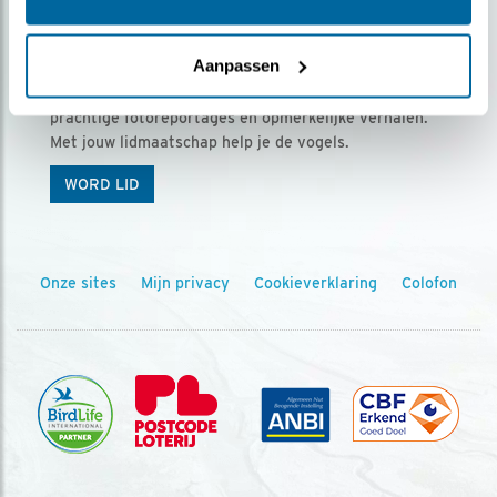
Ontvang 5 x Vogels voor € 36,00 per jaar
Aanpassen
Vogels is het tijdschrift voor onze leden, met
prachtige fotoreportages en opmerkelijke verhalen.
Met jouw lidmaatschap help je de vogels.
WORD LID
Onze sites
Mijn privacy
Cookieverklaring
Colofon