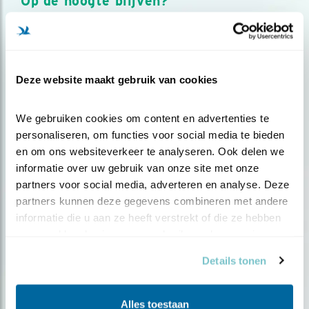
Op de hoogte blijven?
Meld je aan en ontvang nieuws, inspiratie, acties en tips
over vogels en activiteiten van Vogelbescherming.
AANMELDEN VOGELNIEUWS
Deze website maakt gebruik van cookies
Volg ons via social media
We gebruiken cookies om content en advertenties te 
personaliseren, om functies voor social media te bieden 
en om ons websiteverkeer te analyseren. Ook delen we 
informatie over uw gebruik van onze site met onze 
partners voor social media, adverteren en analyse. Deze 
partners kunnen deze gegevens combineren met andere 
informatie die u aan ze heeft verstrekt of die ze hebben 
verzameld op basis van uw gebruik van hun services.
Details tonen
Alles toestaan