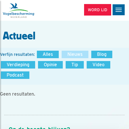
WORD LID
Men
Actueel
Alles
Nieuws
Blog
Verfijn resultaten:
Verdieping
Opinie
Tip
Video
Podcast
Geen resultaten.