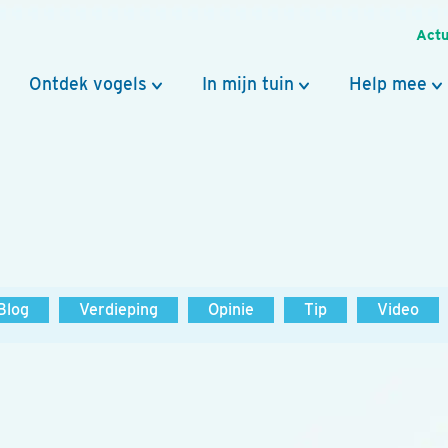
Actu
Ontdek vogels
In mijn tuin
Help mee
Blog
Verdieping
Opinie
Tip
Video