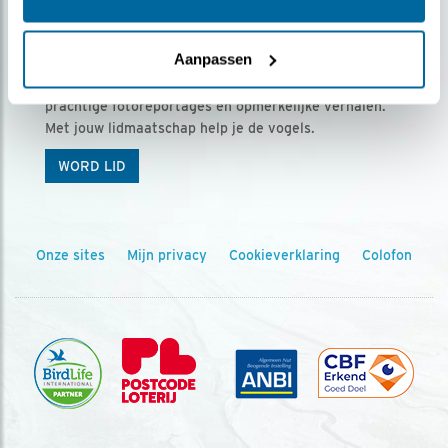
Ontvang 5 x Vogels voor € 36,00 per jaar
Aanpassen
Vogels is het tijdschrift voor onze leden, met
prachtige fotoreportages en opmerkelijke verhalen.
Met jouw lidmaatschap help je de vogels.
WORD LID
Onze sites
Mijn privacy
Cookieverklaring
Colofon