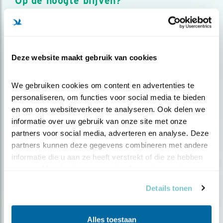
Op de hoogte blijven?
Meld je aan en ontvang nieuws, inspiratie, acties en tips
over vogels en activiteiten van Vogelbescherming.
AANMELDEN VOGELNIEUWS
Deze website maakt gebruik van cookies
Volg ons via social media
We gebruiken cookies om content en advertenties te 
personaliseren, om functies voor social media te bieden 
en om ons websiteverkeer te analyseren. Ook delen we 
informatie over uw gebruik van onze site met onze 
partners voor social media, adverteren en analyse. Deze 
partners kunnen deze gegevens combineren met andere 
informatie die u aan ze heeft verstrekt of die ze hebben 
verzameld op basis van uw gebruik van hun services.
Details tonen
Alles toestaan