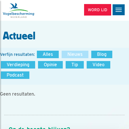
WORD LID
Men
Actueel
Alles
Nieuws
Blog
Verfijn resultaten:
Verdieping
Opinie
Tip
Video
Podcast
Geen resultaten.