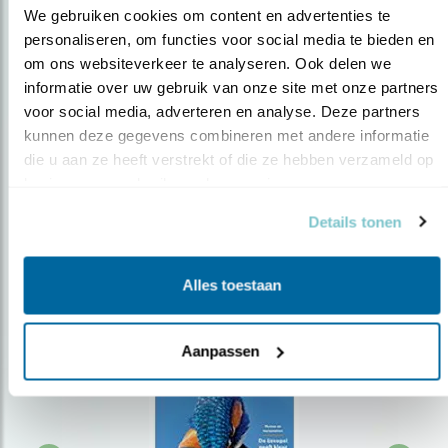
We gebruiken cookies om content en advertenties te 
personaliseren, om functies voor social media te bieden en 
om ons websiteverkeer te analyseren. Ook delen we 
Op de hoogte blijven?
informatie over uw gebruik van onze site met onze partners 
Meld je aan en ontvang nieuws, inspiratie, acties en tips
voor social media, adverteren en analyse. Deze partners 
over vogels en activiteiten van Vogelbescherming.
kunnen deze gegevens combineren met andere informatie 
die u aan ze heeft verstrekt of die ze hebben verzameld op 
AANMELDEN VOGELNIEUWS
basis van uw gebruik van hun services.
Details tonen
Volg ons via social media
Alles toestaan
Aanpassen