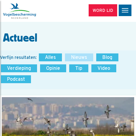
WORD LID
Men
Actueel
Alles
Nieuws
Blog
Verfijn resultaten:
Verdieping
Opinie
Tip
Video
Podcast