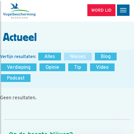
WORD LID
Men
Actueel
Alles
Nieuws
Blog
Verfijn resultaten:
Verdieping
Opinie
Tip
Video
Podcast
Geen resultaten.