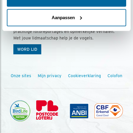
Ontvang 5 x Vogels voor € 36,00 per jaar
Aanpassen
Vogels is het tijdschrift voor onze leden, met
prachtige fotoreportages en opmerkelijke verhalen.
Met jouw lidmaatschap help je de vogels.
WORD LID
Onze sites
Mijn privacy
Cookieverklaring
Colofon