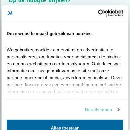
Op de hoogte blijven?
Meld je aan en ontvang nieuws, inspiratie, acties en tips
over vogels en activiteiten van Vogelbescherming.
AANMELDEN VOGELNIEUWS
Deze website maakt gebruik van cookies
Volg ons via social media
We gebruiken cookies om content en advertenties te 
personaliseren, om functies voor social media te bieden 
en om ons websiteverkeer te analyseren. Ook delen we 
informatie over uw gebruik van onze site met onze 
partners voor social media, adverteren en analyse. Deze 
partners kunnen deze gegevens combineren met andere 
informatie die u aan ze heeft verstrekt of die ze hebben 
verzameld op basis van uw gebruik van hun services.
Details tonen
Alles toestaan