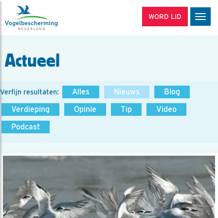
WORD LID
Men
Actueel
Alles
Nieuws
Blog
Verfijn resultaten:
Verdieping
Opinie
Tip
Video
Podcast