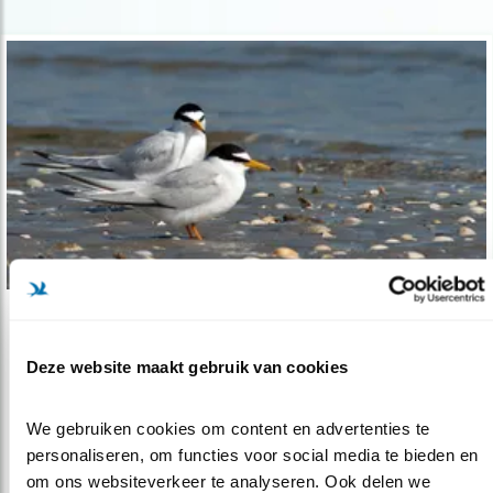
Nieuws
Natuurorganisaties winnen zaak om
Deze website maakt gebruik van cookies
natuur..
We gebruiken cookies om content en advertenties te 
15.11.22
Er moet snel een beter plan komen voor
personaliseren, om functies voor social media te bieden en 
compensatie van de natuur die verlor..
om ons websiteverkeer te analyseren. Ook delen we 