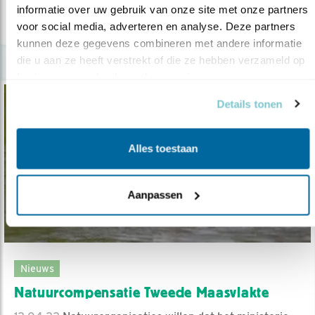
informatie over uw gebruik van onze site met onze partners 
lees meer
voor social media, adverteren en analyse. Deze partners 
kunnen deze gegevens combineren met andere informatie 
die u aan ze heeft verstrekt of die ze hebben verzameld op 
basis van uw gebruik van hun services.
Details tonen
Alles toestaan
Aanpassen
Nieuws
Natuurcompensatie Tweede Maasvlakte